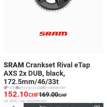
SRAM
Crankset Rival eTap
AXS 2x DUB, black,
172.5mm/46/33t
P4731
00.6118.614.006
710845864599
152.10
169.00
CHF
CHF
inkl. MwSt., zzgl. Versandkosten