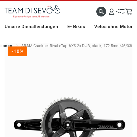
ZLICH WILLKOMMEN
GROSSE AUSWAHL AN RENNRÄDERN, GRAVEL, E-BIKES UND BIO
Unsere Dienstleistungen
E- Bikes
Velos ohne Motor
tionen
SRAM Crankset Rival eTap AXS 2x DUB, black, 172.5mm/46/33t
-10%