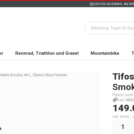
GROSSE AUSWAHL AN REN
or
Rennrad, Triathlon und Gravel
Mountainbike
T
Tifos
 Matte Smoke, M-L, Clarion Blue Fototec
Smoke
Passt sich
P4619
149.
inkl. MwSt.,