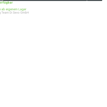
verfügbar
ge ab eigenem Lager
g Team Di Sevo GmbH