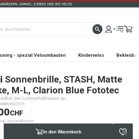
NRÄDERN, GRAVEL, E-BIKES UND BIO VELOS
uning - spezial Veloumbauten
Kindervelos
Bekleidun
i
Sonnenbrille, STASH, Matte
, M-L, Clarion Blue Fototec
 selbst den Lichtverhältnissen an
848869023576
00
CHF
 zzgl. Versandkosten
In den Warenkorb