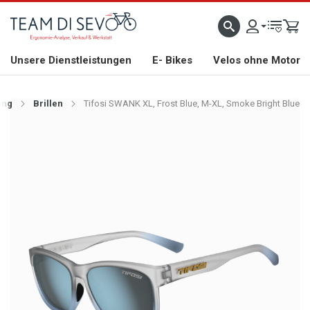
ZLICH WILLKOMMEN
GROSSE AUSWAHL AN RENNRÄDERN, GRAVEL, E-BIKES UND BIO
Unsere Dienstleistungen
E- Bikes
Velos ohne Motor
ung
Brillen
Tifosi SWANK XL, Frost Blue, M-XL, Smoke Bright Blue