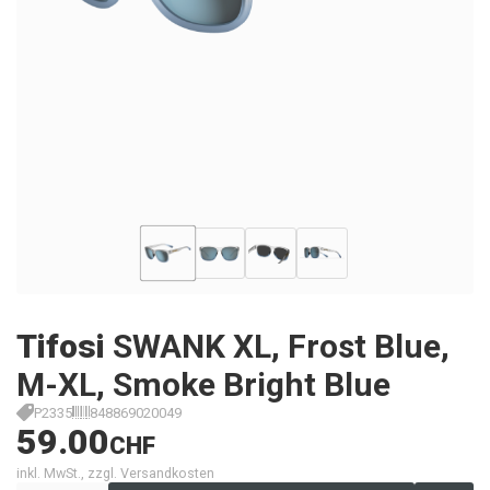
Tifosi
SWANK XL, Frost Blue,
M-XL, Smoke Bright Blue
P2335
848869020049
59.00
CHF
inkl. MwSt., zzgl. Versandkosten