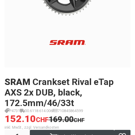
SRAM
Crankset Rival eTap
AXS 2x DUB, black,
172.5mm/46/33t
P4731
00.6118.614.006
710845864599
152.10
169.00
CHF
CHF
inkl. MwSt., zzgl. Versandkosten