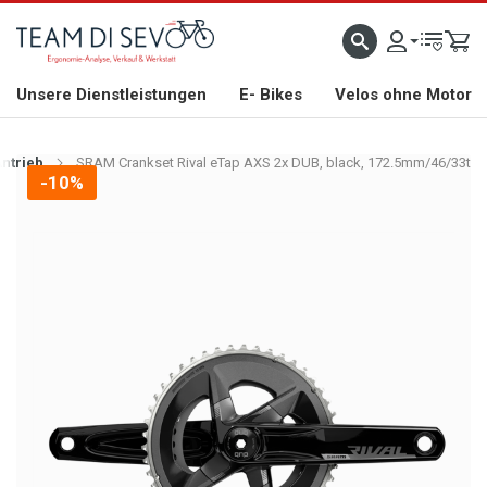
ZLICH WILLKOMMEN
GROSSE AUSWAHL AN RENNRÄDERN, GRAVEL, E-BIKES UND BIO
Unsere Dienstleistungen
E- Bikes
Velos ohne Motor
ntrieb
SRAM Crankset Rival eTap AXS 2x DUB, black, 172.5mm/46/33t
-10%