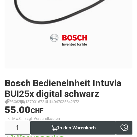
Bosch
Bedieneinheit Intuvia
BUI25x digital schwarz
P3062
1270016724
4047025642972
55.00
CHF
inkl. MwSt., zzgl. Versandkosten
In den Warenkorb
2 - 5 Tage ab eigenem Lager