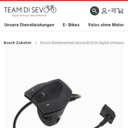
ZLICH WILLKOMMEN
GROSSE AUSWAHL AN RENNRÄDERN, GRAVEL, E-BIKES UND BIO
Unsere Dienstleistungen
E- Bikes
Velos ohne Motor
Bosch Zubehör
Bosch Bedieneinheit Intuvia BUI25x digital schwarz