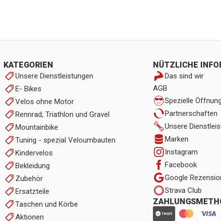
KATEGORIEN
NÜTZLICHE INF
Unsere Dienstleistungen
Das sind wir
AGB
E- Bikes
Spezielle Öffnun
Velos ohne Motor
Partnerschaften
Rennrad, Triathlon und Gravel
Unsere Dienstlei
Mountainbike
Marken
Tuning - spezial Veloumbauten
Instagram
Kindervelos
Facebook
Bekleidung
Google Rezensio
Zubehör
Strava Club
Ersatzteile
ZAHLUNGSMETH
Taschen und Körbe
Aktionen