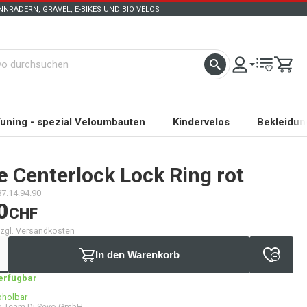
NRÄDERN, GRAVEL, E-BIKES UND BIO VELOS
uning - spezial Veloumbauten
Kindervelos
Bekleidun
e
Centerlock Lock Ring rot
87.14.94.90
0
CHF
 zzgl. Versandkosten
In den Warenkorb
verfügbar
bholbar
g Team Di Sevo GmbH