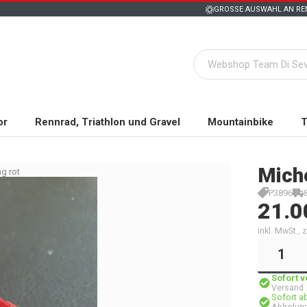
GROSSE AUSWAHL AN REN
or
Rennrad, Triathlon und Gravel
Mountainbike
T
Mich
g rot
P3896
21.0
inkl. MwSt.,
Sofort 
Versand
Sofort a
Abholun