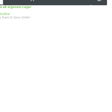
age ab eigenem Lager
bholbar
g Team Di Sevo GmbH