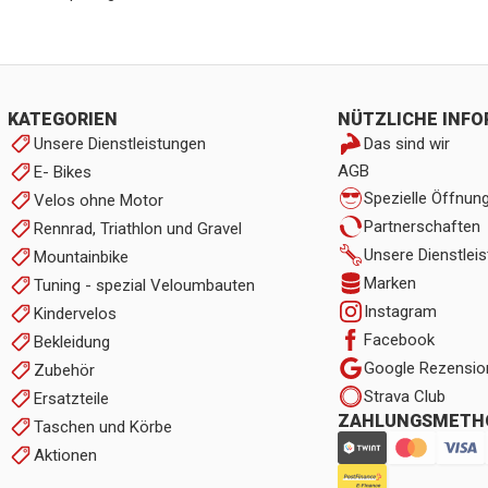
KATEGORIEN
NÜTZLICHE INF
Unsere Dienstleistungen
Das sind wir
AGB
E- Bikes
Spezielle Öffnun
Velos ohne Motor
Partnerschaften
Rennrad, Triathlon und Gravel
Unsere Dienstlei
Mountainbike
Marken
Tuning - spezial Veloumbauten
Instagram
Kindervelos
Facebook
Bekleidung
Google Rezensio
Zubehör
Strava Club
Ersatzteile
ZAHLUNGSMETH
Taschen und Körbe
Aktionen