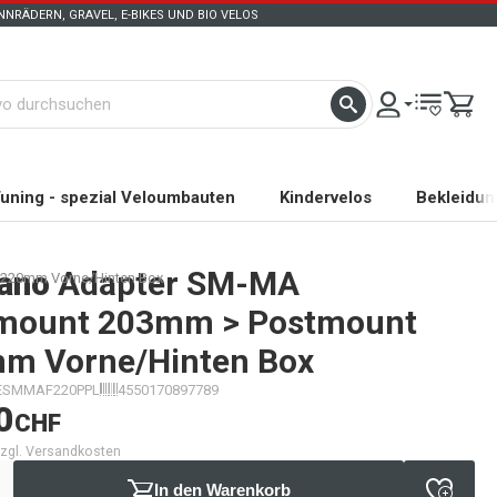
NRÄDERN, GRAVEL, E-BIKES UND BIO VELOS
uning - spezial Veloumbauten
Kindervelos
Bekleidun
ano
Adapter SM-MA
220mm Vorne/Hinten Box
mount 203mm > Postmount
m Vorne/Hinten Box
ESMMAF220PPL
4550170897789
0
CHF
 zzgl. Versandkosten
In den Warenkorb