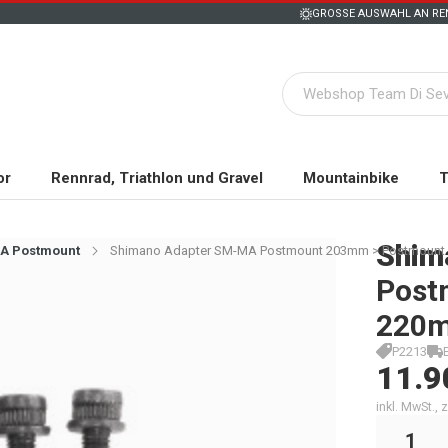
GROSSE AUSWAHL AN REN
or
Rennrad, Triathlon und Gravel
Mountainbike
T
Shim
A Postmount
Shimano Adapter SM-MA Postmount 203mm > Postmount 
Post
220m
P2213
11.9
inkl. MwSt.,