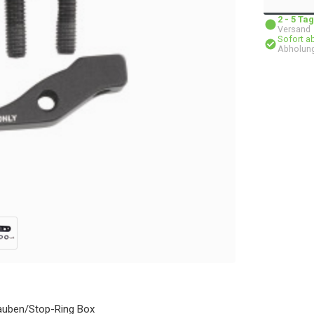
2 - 5 T
Versand
Sofort a
Abholun
uben/Stop-Ring Box