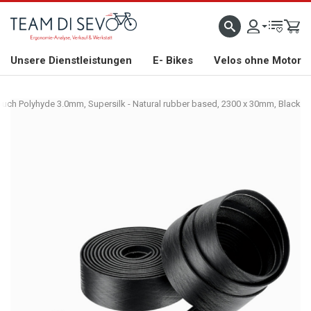
ZLICH WILLKOMMEN
GROSSE AUSWAHL AN RENNRÄDERN, GRAVEL, E-BIKES UND BIO
Unsere Dienstleistungen
E- Bikes
Velos ohne Motor
ouch Polyhyde 3.0mm, Supersilk - Natural rubber based, 2300 x 30mm, Black