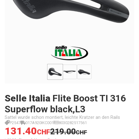
Selle Italia
Flite Boost TI 316
Superflow black,L3
Sattel wurde schon montiert, leichte Kratzer an den Rails
P2547
017A920IKC001
8030282517561
131.40
219.00
CHF
CHF