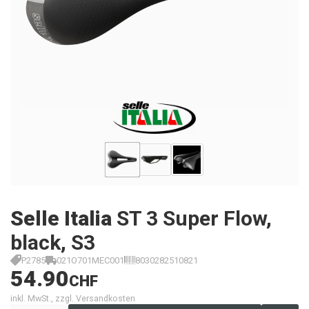
Selle Italia
ST 3 Super Flow,
black, S3
P2785
021O701MEC001
8030282510821
54.90
CHF
inkl. MwSt., zzgl. Versandkosten