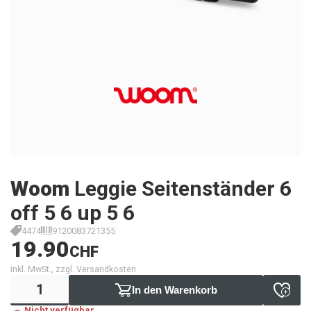
Woom
Leggie Seitenständer 6
off 5 6 up 5 6
4474
9120083721355
19.90
CHF
inkl. MwSt., zzgl. Versandkosten
In den Warenkorb
Nicht verfügbar