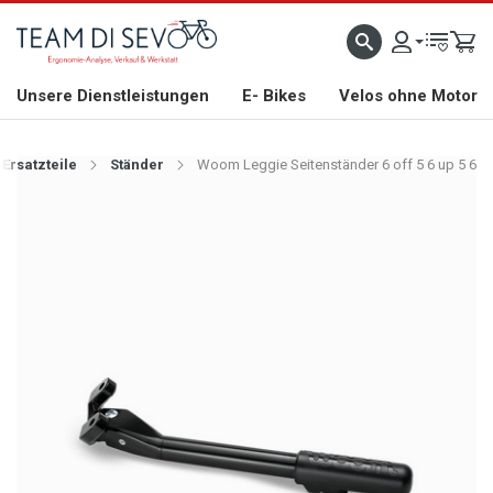
ZLICH WILLKOMMEN
GROSSE AUSWAHL AN RENNRÄDERN, GRAVEL, E-BIKES UND BIO
Unsere Dienstleistungen
E- Bikes
Velos ohne Motor
Ersatzteile
Ständer
Woom Leggie Seitenständer 6 off 5 6 up 5 6