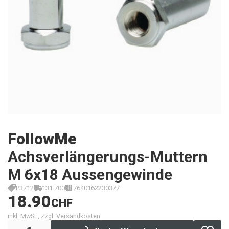
FollowMe
Achsverlängerungs-Muttern
M 6x18 Aussengewinde
P3712
131.700
7640162230377
18.90
CHF
inkl. MwSt., zzgl. Versandkosten