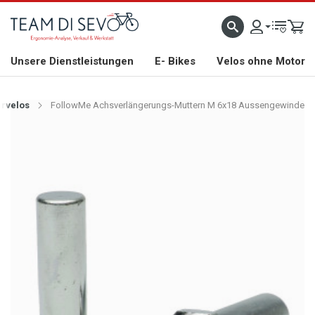
ZLICH WILLKOMMEN
GROSSE AUSWAHL AN RENNRÄDERN, GRAVEL, E-BIKES UND BIO
Unsere Dienstleistungen
E- Bikes
Velos ohne Motor
ervelos
FollowMe Achsverlängerungs-Muttern M 6x18 Aussengewinde