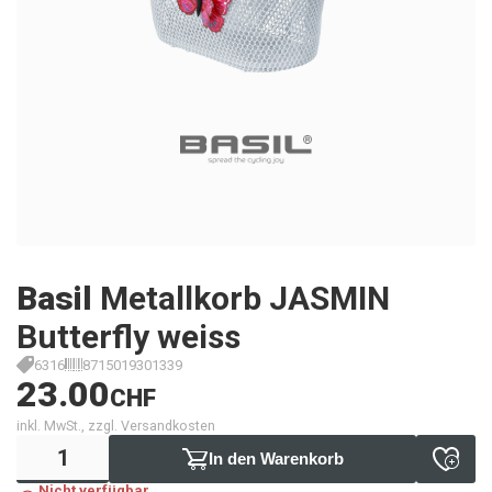
Basil
Metallkorb JASMIN
Butterfly weiss
6316
8715019301339
23.00
CHF
inkl. MwSt., zzgl. Versandkosten
In den Warenkorb
Nicht verfügbar