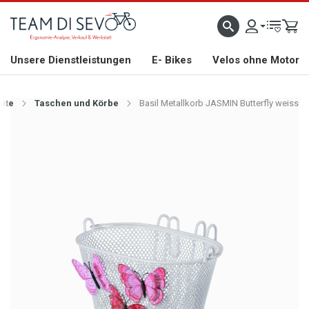
ZLICH WILLKOMMEN
GROSSE AUSWAHL AN RENNRÄDERN, GRAVEL, E-BIKES UND BIO
Unsere Dienstleistungen
E- Bikes
Velos ohne Motor
eite
Taschen und Körbe
Basil Metallkorb JASMIN Butterfly weiss