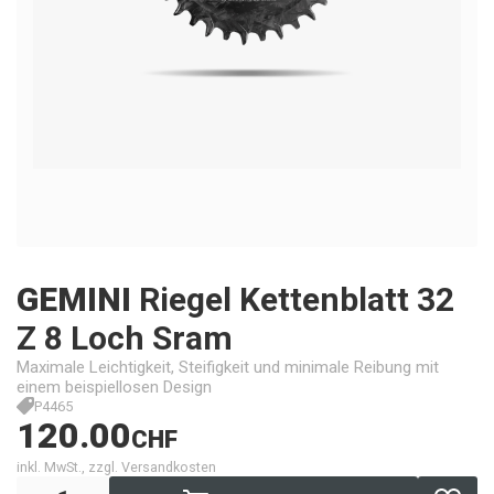
GEMINI
Riegel Kettenblatt 32
Z 8 Loch Sram
Maximale Leichtigkeit, Steifigkeit und minimale Reibung mit
einem beispiellosen Design
P4465
120.00
CHF
inkl. MwSt., zzgl. Versandkosten