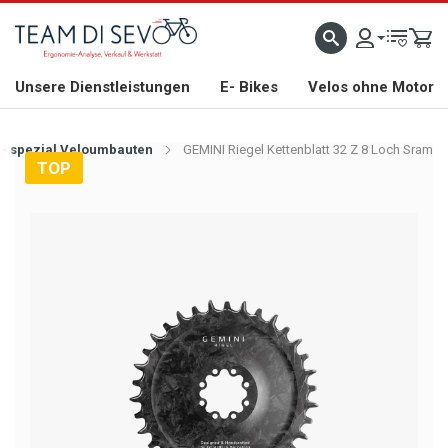
ZLICH WILLKOMMEN
GROSSE AUSWAHL AN RENNRÄDERN, GRAVEL, E-BIKES UND BIO
Unsere Dienstleistungen
E- Bikes
Velos ohne Motor
 - spezial Veloumbauten
GEMINI Riegel Kettenblatt 32 Z 8 Loch Sram
TOP