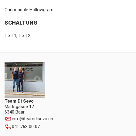
Cannondale Hollowgram
SCHALTUNG
1 x 11, 1 x 12
Team Di Sevo
Marktgasse 12
6340 Baar
info
@
teamdisevo.ch
041 763 00 07