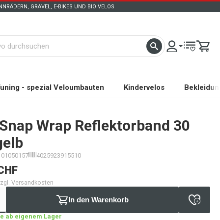
NRÄDERN, GRAVEL, E-BIKES UND BIO VELOS
uning - spezial Veloumbauten
Kindervelos
Bekleidun
Snap Wrap Reflektorband 30
elb
101050157
4025923915510
CHF
 zzgl. Versandkosten
In den Warenkorb
age ab eigenem Lager