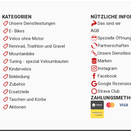
KATEGORIEN
NÜTZLICHE INF
Unsere Dienstleistungen
Das sind wir
AGB
E- Bikes
Spezielle Öffnun
Velos ohne Motor
Partnerschaften
Rennrad, Triathlon und Gravel
Unsere Dienstlei
Mountainbike
Marken
Tuning - spezial Veloumbauten
Instagram
Kindervelos
Facebook
Bekleidung
Google Rezensio
Zubehör
Strava Club
Ersatzteile
ZAHLUNGSMETH
Taschen und Körbe
Aktionen