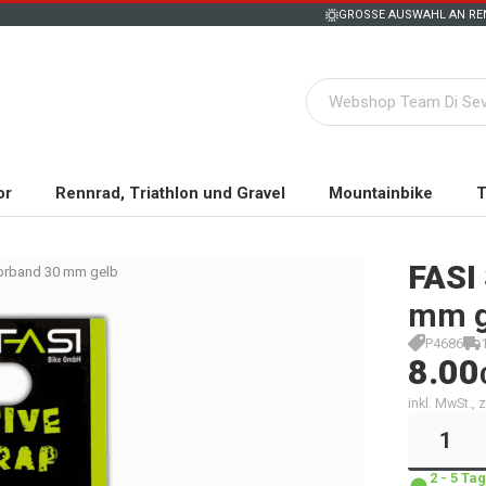
GROSSE AUSWAHL AN REN
or
Rennrad, Triathlon und Gravel
Mountainbike
T
FASI
torband 30 mm gelb
mm g
P4686
8.00
inkl. MwSt.,
2 - 5 T