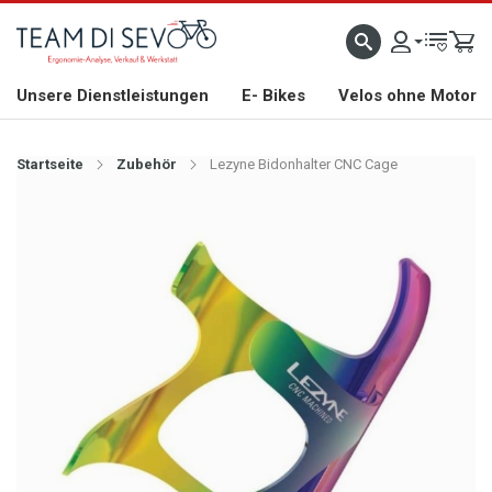
ZLICH WILLKOMMEN
GROSSE AUSWAHL AN RENNRÄDERN, GRAVEL, E-BIKES UND BIO
Unsere Dienstleistungen
E- Bikes
Velos ohne Motor
Startseite
Zubehör
Lezyne Bidonhalter CNC Cage