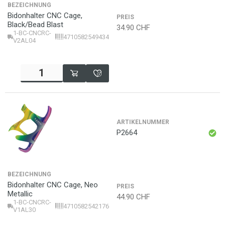
BEZEICHNUNG
Bidonhalter CNC Cage,
PREIS
Black/Bead Blast
34.90
CHF
1-BC-CNCRC-
4710582549434
V2AL04
ARTIKELNUMMER
P2664
BEZEICHNUNG
Bidonhalter CNC Cage, Neo
PREIS
Metallic
44.90
CHF
1-BC-CNCRC-
4710582542176
V1AL30