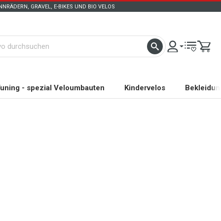
NRÄDERN, GRAVEL, E-BIKES UND BIO VELOS
uning - spezial Veloumbauten
Kindervelos
Bekleidun