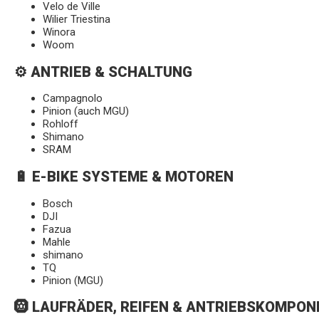
Velo de Ville
Wilier Triestina
Winora
Woom
⚙️ ANTRIEB & SCHALTUNG
Campagnolo
Pinion (auch MGU)
Rohloff
Shimano
SRAM
🔋 E-BIKE SYSTEME & MOTOREN
Bosch
DJI
Fazua
Mahle
shimano
TQ
Pinion (MGU)
🛞 LAUFRÄDER, REIFEN & ANTRIEBSKOMPO