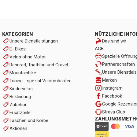
KATEGORIEN
NÜTZLICHE INF
Unsere Dienstleistungen
Das sind wir
AGB
E- Bikes
Spezielle Öffnun
Velos ohne Motor
Partnerschaften
Rennrad, Triathlon und Gravel
Unsere Dienstlei
Mountainbike
Marken
Tuning - spezial Veloumbauten
Instagram
Kindervelos
Facebook
Bekleidung
Google Rezensio
Zubehör
Strava Club
Ersatzteile
ZAHLUNGSMETH
Taschen und Körbe
Aktionen