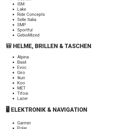
ISM
Lake
Ride Concepts
Selle Italia
SMP
Sportful
GebioMized
🎒 HELME, BRILLEN & TASCHEN
Alpina
Basil
Evoc
Giro
Ikuri
Koo
MET
Tifosi
Lazer
🖥️ ELEKTRONIK & NAVIGATION
Garmin
Polar