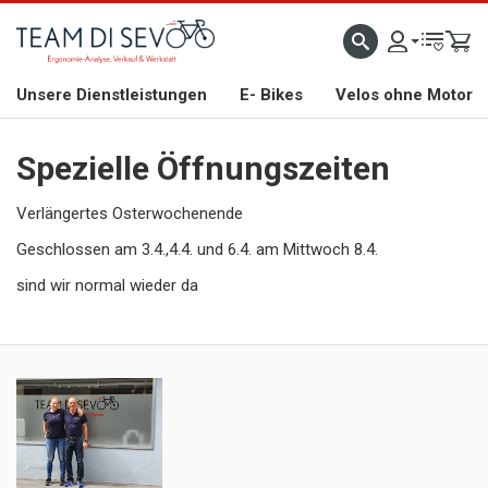
ZLICH WILLKOMMEN
GROSSE AUSWAHL AN RENNRÄDERN, GRAVEL, E-BIKES UND BIO
Unsere Dienstleistungen
E- Bikes
Velos ohne Motor
Spezielle Öffnungszeiten
Verlängertes Osterwochenende
Geschlossen am 3.4.,4.4. und 6.4. am Mittwoch 8.4.
sind wir normal wieder da